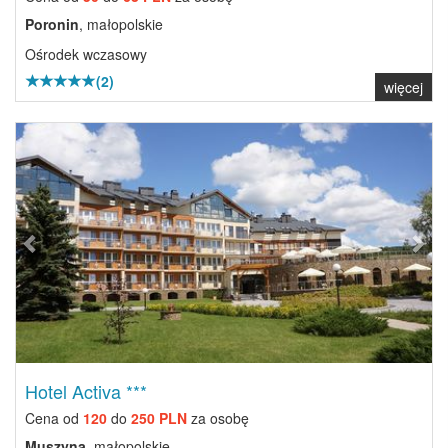
Poronin
, małopolskie
Ośrodek wczasowy
(2)
więcej
Previous
Next
Hotel Activa ***
Cena od
120
do
250 PLN
za osobę
Muszyna
, małopolskie