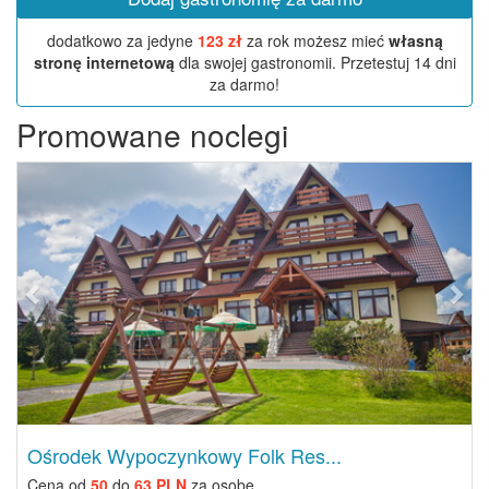
dodatkowo za jedyne
123 zł
za rok możesz mieć
własną
stronę internetową
dla swojej gastronomii. Przetestuj 14 dni
za darmo!
Promowane noclegi
Previous
Next
Ośrodek Wypoczynkowy Folk Res...
Cena od
50
do
63 PLN
za osobę