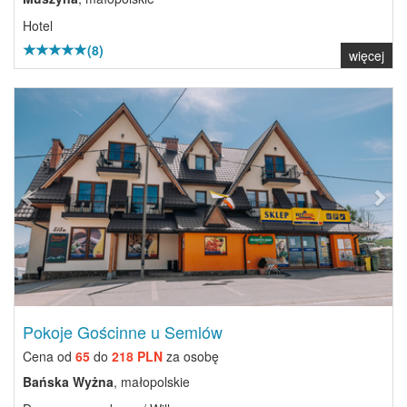
Hotel
(8)
więcej
Previous
Next
Pokoje Gościnne u Semlów
Cena od
65
do
218 PLN
za osobę
Bańska Wyżna
, małopolskie