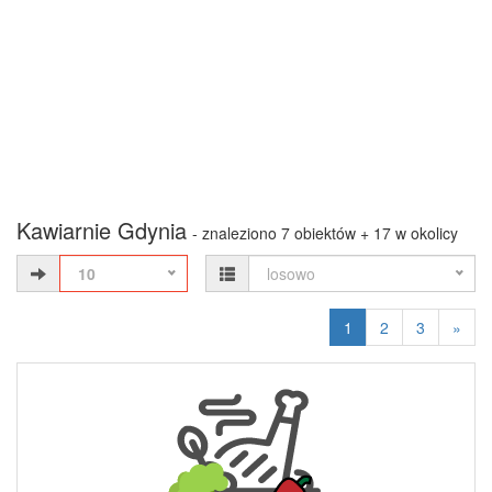
Kawiarnie Gdynia
- znaleziono 7 obiektów + 17 w okolicy
10
losowo
1
2
3
»