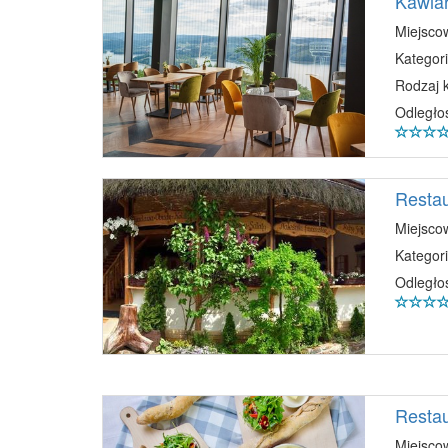
Kawiar
Miejsco
Kategori
Rodzaj 
Odległo
Restau
Miejsco
Kategori
Odległo
Restau
Miejsco