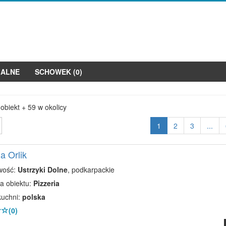
JALNE
SCHOWEK (
0
)
 obiekt + 59 w okolicy
1
2
3
...
a Orlik
wość:
Ustrzyki Dolne
, podkarpackie
a obiektu:
Pizzeria
kuchni:
polska
(0)