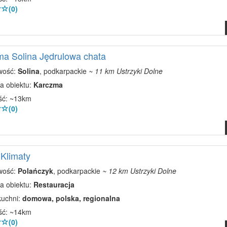
(0)
a Solina Jędrulowa chata
wość:
Solina
, podkarpackie
~ 11 km Ustrzyki Dolne
a obiektu:
Karczma
ść: ~13km
(0)
Klimaty
wość:
Polańczyk
, podkarpackie
~ 12 km Ustrzyki Dolne
a obiektu:
Restauracja
kuchni:
domowa, polska, regionalna
ść: ~14km
(0)