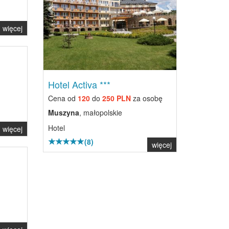
więcej
Hotel Activa ***
Cena od
120
do
250 PLN
za osobę
Muszyna
, małopolskie
Hotel
więcej
(8)
więcej