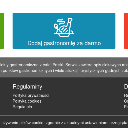
Dodaj gastronomię za darmo
iekty gastronomiczne z całej Polski. Serwis zawiera opis ciekawych mie
 punktów gastronomicznych i wiele atrakcji turystycznych godnych zo
Regulaminy
D
Polityka prywatności
Re
Polityka cookies
C
Regulamin
Pa
żywanie plików cookie, zgodnie z aktualnymi ustawieniami przegląda
Copyright © 2012 - 2026 ZaklepNocleg.pl. Wszystkie prawa zastrzeżon