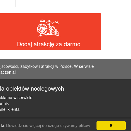
Dodaj atrakcję za darmo
jscowości, zabytków i atrakcji w Polsce. W serwisie
baczenia!
la obiektów noclegowych
klama w serwisie
ennik
nel klienta
rki.
Dowiedz się więcej do czego używamy plików
✖
e