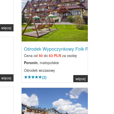
więcej
Ośrodek Wypoczynkowy Folk Res...
Cena od
50
do
63 PLN
za osobę
Poronin
, małopolskie
Ośrodek wczasowy
(2)
więcej
więcej
Previous
Next