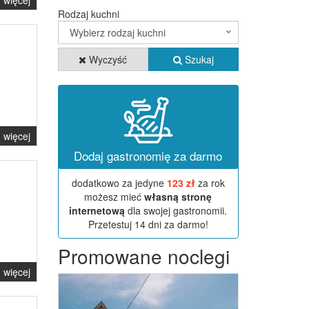
więcej
Rodzaj kuchni
Wybierz rodzaj kuchni
Wyczyść
Szukaj
więcej
Dodaj gastronomię za darmo
dodatkowo za jedyne
123 zł
za rok
możesz mieć
własną stronę
internetową
dla swojej gastronomii.
Przetestuj 14 dni za darmo!
Promowane noclegi
więcej
Previous
Next