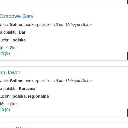
o Czadowe Gary
wość:
Solina
, podkarpackie
~ 10 km Ustrzyki Dolne
a obiektu:
Bar
kuchni:
polska
ść: ~12km
(0)
ma Jawor
wość:
Solina
, podkarpackie
~ 10 km Ustrzyki Dolne
a obiektu:
Karczma
kuchni:
polska, regionalna
ść: ~12km
(0)