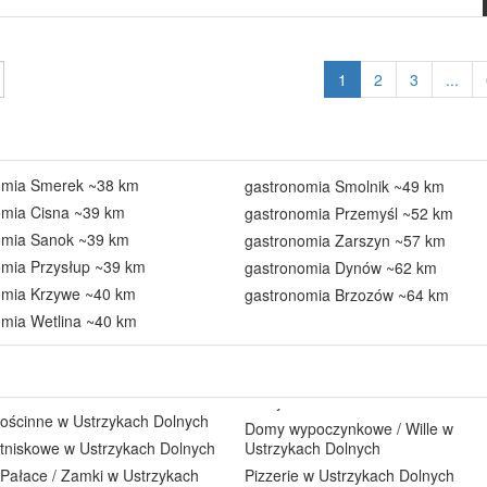
1
2
3
...
omia Smerek ~38 km
gastronomia Smolnik ~49 km
omia Cisna ~39 km
gastronomia Przemyśl ~52 km
omia Sanok ~39 km
gastronomia Zarszyn ~57 km
omia Przysłup ~39 km
gastronomia Dynów ~62 km
omia Krzywe ~40 km
gastronomia Brzozów ~64 km
omia Wetlina ~40 km
ościnne w Ustrzykach Dolnych
Domy wypoczynkowe / Wille w
tniskowe w Ustrzykach Dolnych
Ustrzykach Dolnych
 Pałace / Zamki w Ustrzykach
Pizzerie w Ustrzykach Dolnych