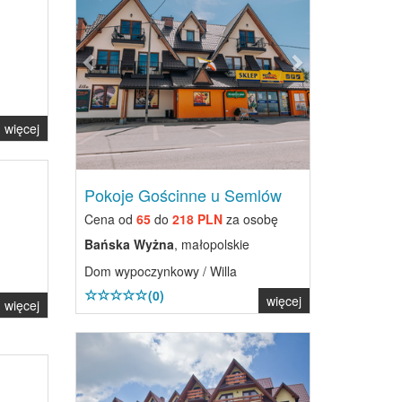
więcej
Pokoje Gościnne u Semlów
Cena od
65
do
218 PLN
za osobę
Bańska Wyżna
, małopolskie
Dom wypoczynkowy / Willa
(0)
więcej
więcej
Previous
Next