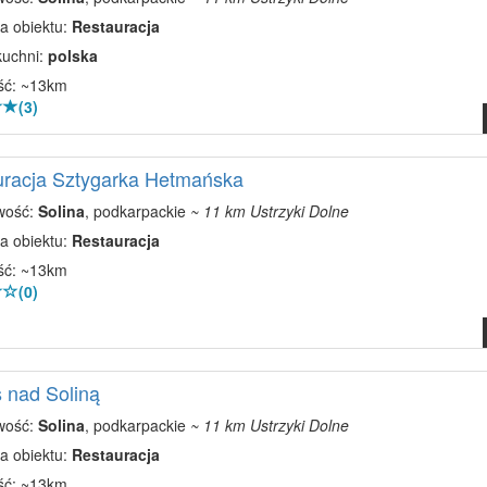
a obiektu:
Restauracja
kuchni:
polska
ść: ~13km
(3)
uracja Sztygarka Hetmańska
wość:
Solina
, podkarpackie
~ 11 km Ustrzyki Dolne
a obiektu:
Restauracja
ść: ~13km
(0)
 nad Soliną
wość:
Solina
, podkarpackie
~ 11 km Ustrzyki Dolne
a obiektu:
Restauracja
ść: ~13km