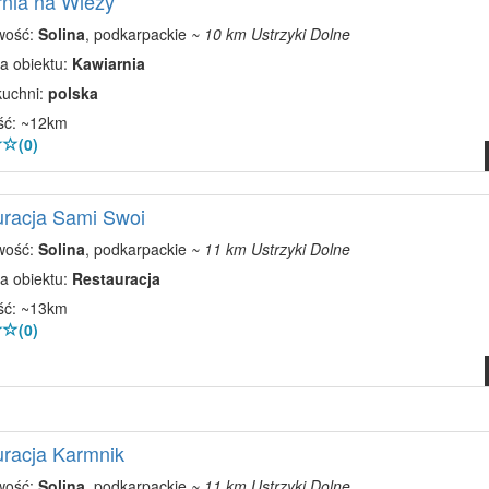
nia na Wieży
wość:
Solina
, podkarpackie
~ 10 km Ustrzyki Dolne
a obiektu:
Kawiarnia
kuchni:
polska
ść: ~12km
(0)
racja Sami Swoi
wość:
Solina
, podkarpackie
~ 11 km Ustrzyki Dolne
a obiektu:
Restauracja
ść: ~13km
(0)
racja Karmnik
wość:
Solina
, podkarpackie
~ 11 km Ustrzyki Dolne