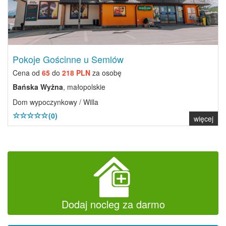
Pokoje Gościnne u Semlów
Cena od
65
do
218 PLN
za osobę
Bańska Wyżna
, małopolskie
Dom wypoczynkowy / Willa
(0)
więcej
Dodaj nocleg za darmo