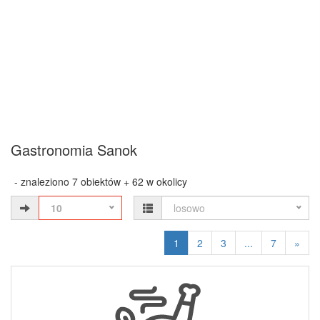
Gastronomia Sanok
- znaleziono 7 obiektów + 62 w okolicy
10
losowo
1
2
3
...
7
»