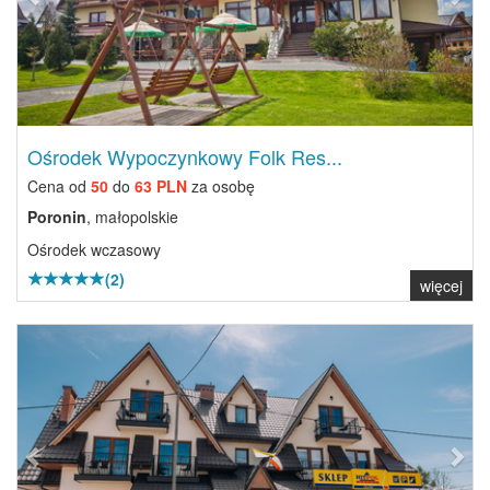
Ośrodek Wypoczynkowy Folk Res...
Cena od
50
do
63 PLN
za osobę
Poronin
, małopolskie
Ośrodek wczasowy
(2)
więcej
Previous
Next