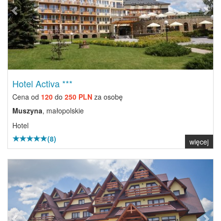
Hotel Activa ***
Cena od
120
do
250 PLN
za osobę
Muszyna
, małopolskie
Hotel
(8)
więcej
Previous
Next