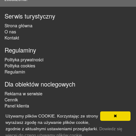
Serwis turystyczny
Strona główna
O nas
Kontakt
Regulaminy
Polityka prywatności
Polityka cookies
Regulamin
Dla obiektów noclegowych
Reklama w serwisie
Cennik
Panel klienta
Używamy plików COOKIE. Korzystając ze strony
✖
wyrażasz zgodę na używanie plików cookie,
Copyright © 2012 - 2026 ZaklepNocleg.pl. Wszystkie prawa
zgodnie z aktualnymi ustawieniami przeglądarki.
Dowiedz się
zastrzeżone
więcej do czego używamy plików cookie