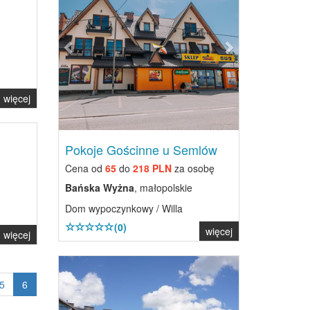
więcej
Pokoje Gościnne u Semlów
Cena od
65
do
218 PLN
za osobę
Bańska Wyżna
, małopolskie
Dom wypoczynkowy / Willa
(0)
więcej
więcej
Previous
Next
5
6