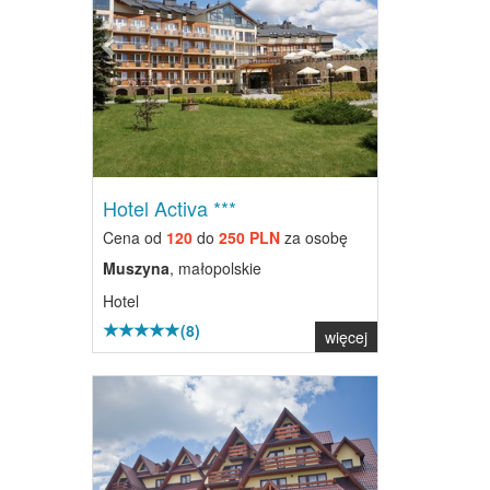
Hotel Activa ***
Cena od
120
do
250 PLN
za osobę
Muszyna
, małopolskie
Hotel
(8)
więcej
Previous
Next