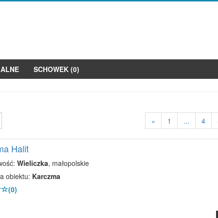
JALNE
SCHOWEK (
0
)
«
1
...
4
a Halit
wość:
Wieliczka
, małopolskie
a obiektu:
Karczma
(0)