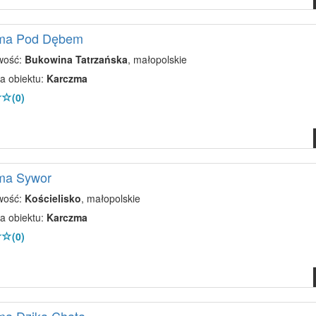
ma Pod Dębem
wość:
Bukowina Tatrzańska
, małopolskie
a obiektu:
Karczma
(0)
ma Sywor
wość:
Kościelisko
, małopolskie
a obiektu:
Karczma
(0)