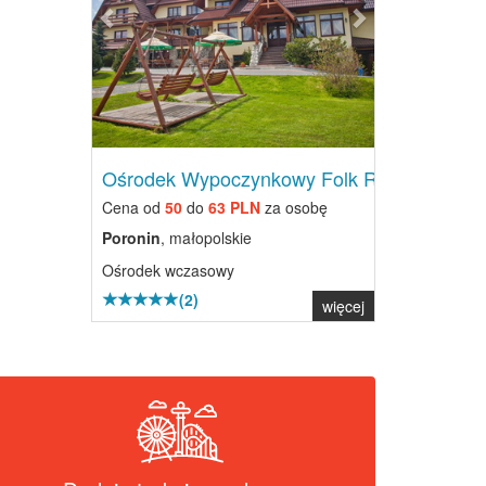
Ośrodek Wypoczynkowy Folk Res...
Cena od
50
do
63 PLN
za osobę
Poronin
, małopolskie
Ośrodek wczasowy
(2)
więcej