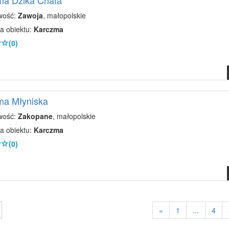
ma Dzika Chata
wość:
Zawoja
, małopolskie
a obiektu:
Karczma
(0)
ma Młyniska
wość:
Zakopane
, małopolskie
a obiektu:
Karczma
(0)
«
1
...
4