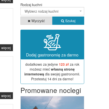
Rodzaj kuchni
Wybierz rodzaj kuchni
Wyczyść
Szukaj
więcej
Dodaj gastronomię za darmo
dodatkowo za jedyne
123 zł
za rok
możesz mieć
własną stronę
internetową
dla swojej gastronomii.
Przetestuj 14 dni za darmo!
Promowane noclegi
więcej
Previous
Next