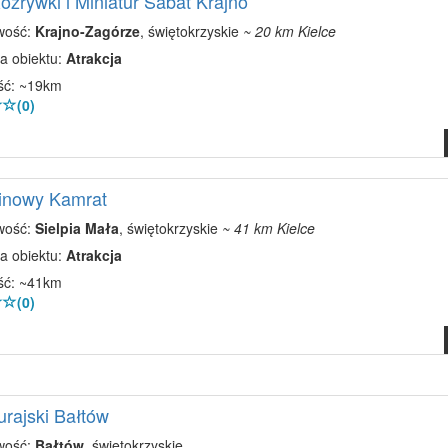
ozrywki i Miniatur Sabat Krajno
wość:
Krajno-Zagórze
, świętokrzyskie
~ 20 km Kielce
a obiektu:
Atrakcja
ść: ~19km
(0)
Linowy Kamrat
wość:
Sielpia Mała
, świętokrzyskie
~ 41 km Kielce
a obiektu:
Atrakcja
ść: ~41km
(0)
urajski Bałtów
wość:
Bałtów
, świętokrzyskie