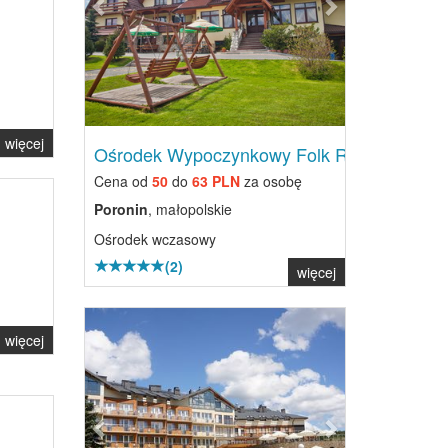
więcej
Ośrodek Wypoczynkowy Folk Res...
Cena od
50
do
63 PLN
za osobę
Poronin
, małopolskie
Ośrodek wczasowy
(2)
więcej
Previous
Next
więcej