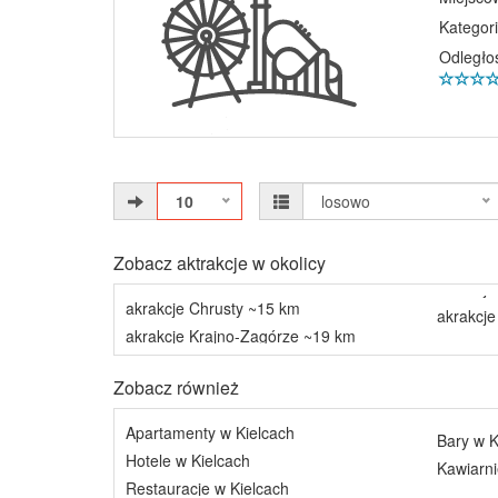
Kategori
Odległo
10
losowo
Zobacz aktrakcje w okolicy
akrakcje Chrusty ~15 km
akrakcje
akrakcje Krajno-Zagórze ~19 km
Zobacz również
Apartamenty w Kielcach
Bary w K
Hotele w Kielcach
Kawiarni
Restauracje w Kielcach