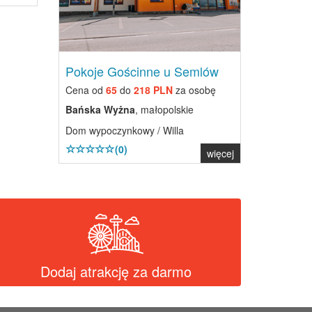
Pokoje Gościnne u Semlów
Cena od
65
do
218 PLN
za osobę
Bańska Wyżna
, małopolskie
Dom wypoczynkowy / Willa
(0)
więcej
Dodaj atrakcję za darmo