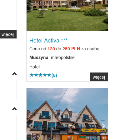
więcej
Hotel Activa ***
Cena od
120
do
250 PLN
za osobę
Muszyna
, małopolskie
Hotel
(8)
więcej
Previous
Next