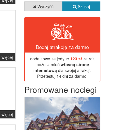
więcej
Wyczyść
Szukaj
Dodaj atrakcję za darmo
więcej
dodatkowo za jedyne
123 zł
za rok
możesz mieć
własną stronę
internetową
dla swojej atrakcji.
Przetestuj 14 dni za darmo!
Promowane noclegi
Previous
Next
więcej