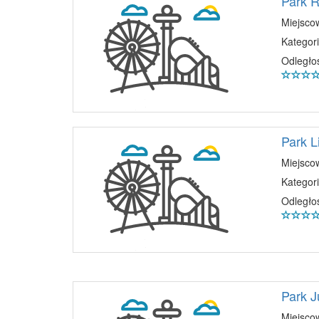
Park R
Miejsco
Kategori
Odległo
Park 
Miejsco
Kategori
Odległo
Park J
Miejsco