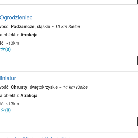
 Ogrodzieniec
wość:
Podzamcze
, śląskie
~ 13 km Kielce
a obiektu:
Atrakcja
ść: ~13km
(0)
iniatur
wość:
Chrusty
, świętokrzyskie
~ 14 km Kielce
a obiektu:
Atrakcja
ść: ~13km
(0)