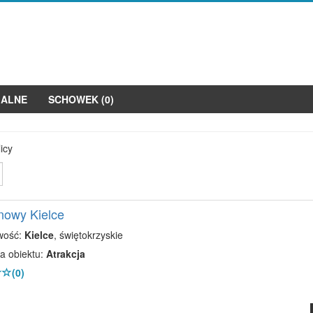
JALNE
SCHOWEK (
0
)
icy
inowy Kielce
wość:
Kielce
, świętokrzyskie
a obiektu:
Atrakcja
(0)