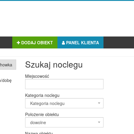
DODAJ OBIEKT
PANEL KLIENTA
Szukaj noclegu
chowka
Miejscowość
o/dobę
Kategoria noclegu
Kategoria noclegu
Położenie obiektu
dowolne
Nazwa obiektu