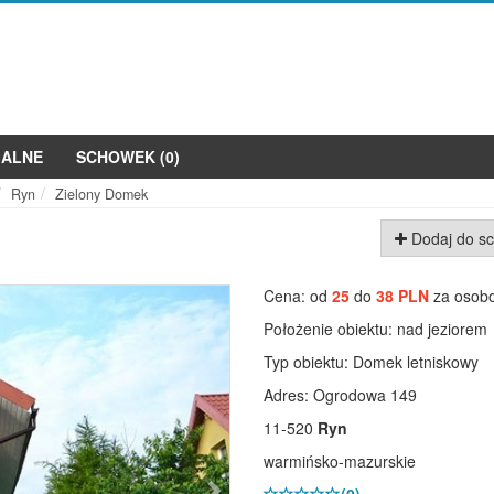
JALNE
SCHOWEK (
0
)
Ryn
Zielony Domek
Dodaj do s
Następne
Cena: od
25
do
38 PLN
za osob
Położenie obiektu:
nad jeziorem
Typ obiektu:
Domek letniskowy
Adres: Ogrodowa 149
11-520
Ryn
warmińsko-mazurskie