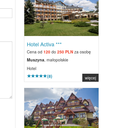
Hotel Activa ***
Cena od
120
do
250 PLN
za osobę
Muszyna
, małopolskie
Hotel
(8)
więcej
Previous
Next