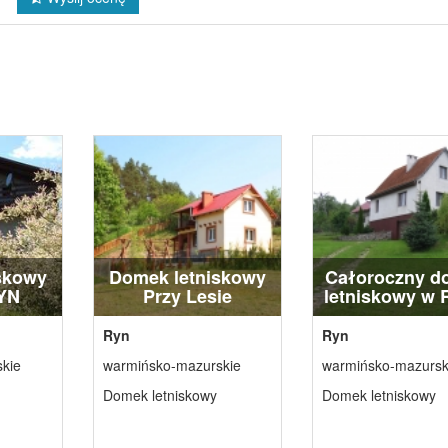
skowy
Domek letniskowy
Całoroczny d
YN
Przy Lesie
letniskowy w 
Ryn
Ryn
kie
warmińsko-mazurskie
warmińsko-mazursk
Domek letniskowy
Domek letniskowy