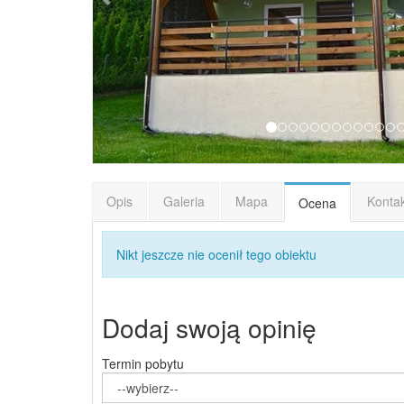
Opis
Galeria
Mapa
Konta
Ocena
Nikt jeszcze nie ocenił tego obiektu
Dodaj swoją opinię
Termin pobytu
--wybierz--