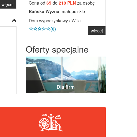
Cena od
65
do
218 PLN
za osobę
więcej
Bańska Wyżna
, małopolskie
Dom wypoczynkowy / Willa
(0)
więcej
Oferty specjalne
Dla firm