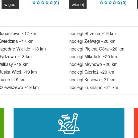
(0)
(0)
więcej
więcej
 Bogaczewo ~17 km
noclegi Strzelce ~19 km
Kwiedzina ~17 km
noclegi Zełwągi ~20 km
Jagodne Wielkie ~18 km
noclegi Piękna Góra ~20 km
 Rydzewo ~18 km
noclegi Mikołajki ~20 km
Wilkasy ~19 km
noclegi Młynowo ~20 km
 Ruska Wieś ~19 km
noclegi Gierłoż ~20 km
Inulec ~19 km
noclegi Kosewo ~21 km
 Dziewiszewo ~19 km
noclegi Łuknajno ~21 km