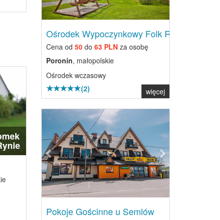
Ośrodek Wypoczynkowy Folk Res...
Cena od
50
do
63 PLN
za osobę
Poronin
, małopolskie
Ośrodek wczasowy
(2)
więcej
Previous
Next
omek
Rynie
ie
Pokoje Gościnne u Semlów