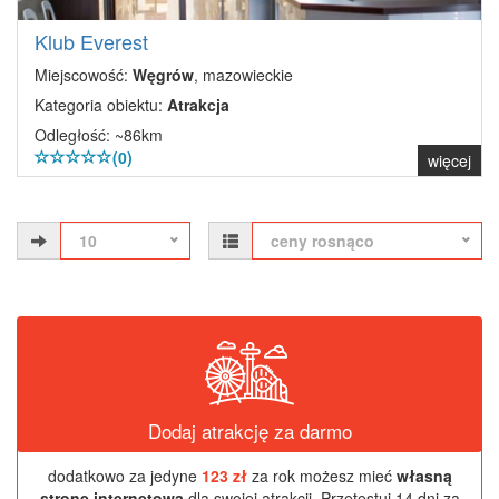
Klub Everest
Miejscowość:
Węgrów
, mazowieckie
Kategoria obiektu:
Atrakcja
Odległość: ~86km
(0)
więcej
10
ceny rosnąco
Dodaj atrakcję za darmo
dodatkowo za jedyne
123 zł
za rok możesz mieć
własną
stronę internetową
dla swojej atrakcji. Przetestuj 14 dni za