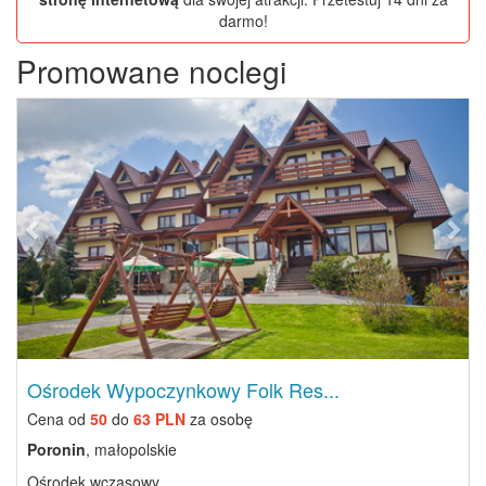
darmo!
Promowane noclegi
Previous
Next
Ośrodek Wypoczynkowy Folk Res...
Cena od
50
do
63 PLN
za osobę
Poronin
, małopolskie
Ośrodek wczasowy