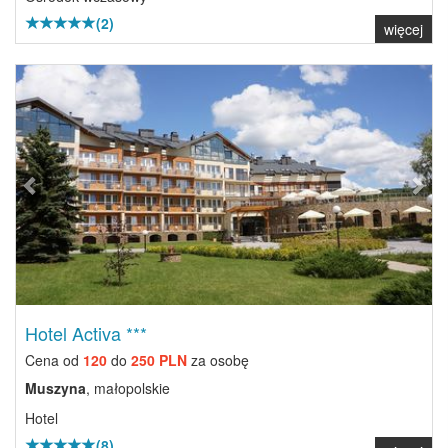
(2)
więcej
Previous
Next
Hotel Activa ***
Cena od
120
do
250 PLN
za osobę
Muszyna
, małopolskie
Hotel
(8)