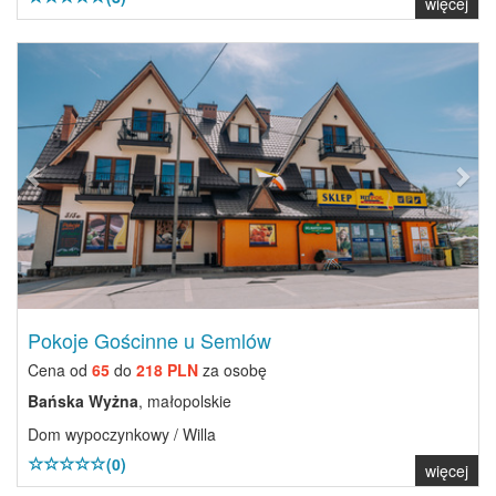
więcej
Previous
Next
Pokoje Gościnne u Semlów
Cena od
65
do
218 PLN
za osobę
Bańska Wyżna
, małopolskie
Dom wypoczynkowy / Willa
(0)
więcej